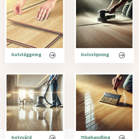
Golvläggning
Golvslipning
Golvvård
Ytbehandling