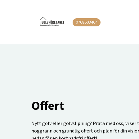
0768603464
Offert
Nytt golv eller golvslipning? Prata med oss, vi ser t
noggrann och grundlig offert och plan för din visio
nedan för en kostnadsfri offert!