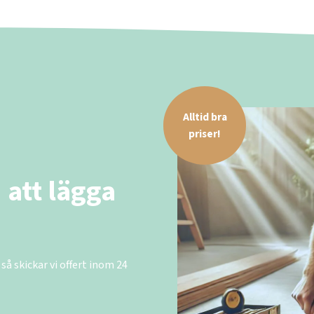
Alltid bra
priser!
 att lägga
 så skickar vi offert inom 24