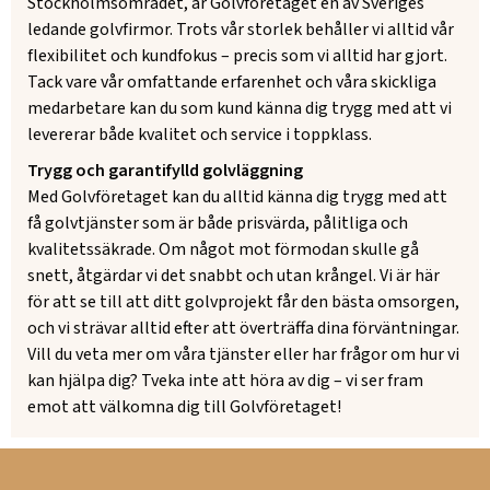
Stockholmsområdet, är Golvföretaget en av Sveriges
ledande golvfirmor. Trots vår storlek behåller vi alltid vår
flexibilitet och kundfokus – precis som vi alltid har gjort.
Tack vare vår omfattande erfarenhet och våra skickliga
medarbetare kan du som kund känna dig trygg med att vi
levererar både kvalitet och service i toppklass.
Trygg och garantifylld golvläggning
Med Golvföretaget kan du alltid känna dig trygg med att
få golvtjänster som är både prisvärda, pålitliga och
kvalitetssäkrade. Om något mot förmodan skulle gå
snett, åtgärdar vi det snabbt och utan krångel. Vi är här
för att se till att ditt golvprojekt får den bästa omsorgen,
och vi strävar alltid efter att överträffa dina förväntningar.
Vill du veta mer om våra tjänster eller har frågor om hur vi
kan hjälpa dig? Tveka inte att höra av dig – vi ser fram
emot att välkomna dig till Golvföretaget!