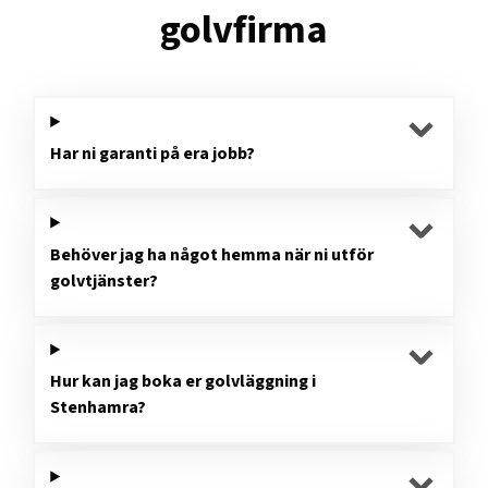
golvfirma
Har ni garanti på era jobb?
Behöver jag ha något hemma när ni utför
golvtjänster?
Hur kan jag boka er golvläggning i
Stenhamra?