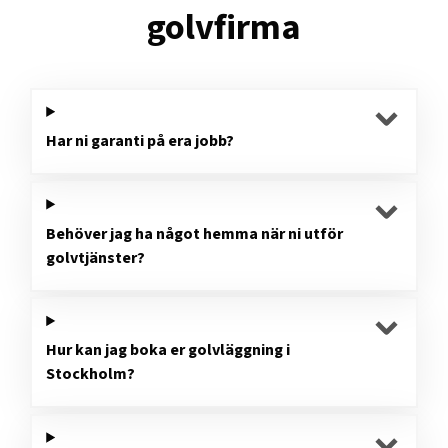
golvfirma
Har ni garanti på era jobb?
Behöver jag ha något hemma när ni utför
golvtjänster?
Hur kan jag boka er golvläggning i
Stockholm?