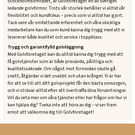
Stockholmsområdet, är Golvföretaget en av Sveriges
ledande golvfirmor. Trots vår storlek behåller vi alltid vår
flexibilitet och kundfokus – precis som vi alltid har gjort.
Tack vare vår omfattande erfarenhet och våra skickliga
medarbetare kan du som kund känna dig trygg med att vi
levererar både kvalitet och service i toppklass.
Trygg och garantifylld golvläggning
Med Golvföretaget kan du alltid känna dig trygg med att
få golvtjänster som är både prisvärda, pålitliga och
kvalitetssäkrade. Om något mot förmodan skulle gå
snett, åtgärdar vi det snabbt och utan krångel. Vi är här
för att se till att ditt golvprojekt får den bästa omsorgen,
och vi strävar alltid efter att överträffa dina förväntningar.
Vill du veta mer om våra tjänster eller har frågor om hur vi
kan hjälpa dig? Tveka inte att höra av dig – vi ser fram
emot att välkomna dig till Golvföretaget!