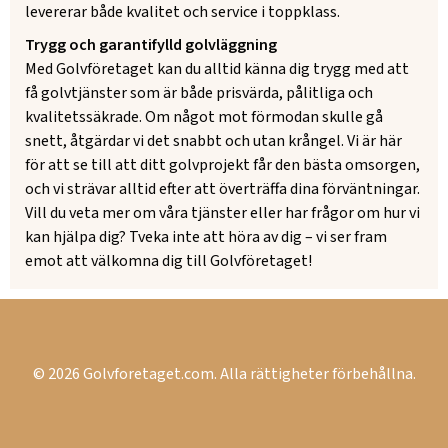
levererar både kvalitet och service i toppklass.
Trygg och garantifylld golvläggning
Med Golvföretaget kan du alltid känna dig trygg med att
få golvtjänster som är både prisvärda, pålitliga och
kvalitetssäkrade. Om något mot förmodan skulle gå
snett, åtgärdar vi det snabbt och utan krångel. Vi är här
för att se till att ditt golvprojekt får den bästa omsorgen,
och vi strävar alltid efter att överträffa dina förväntningar.
Vill du veta mer om våra tjänster eller har frågor om hur vi
kan hjälpa dig? Tveka inte att höra av dig – vi ser fram
emot att välkomna dig till Golvföretaget!
© 2026 Golvforetaget.com. Alla rättigheter förbehållna.