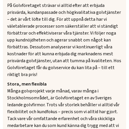
På Golvföretaget strävar vi alltid efter att erbjuda
prisvärda, kundanpassade och högkvalitativa golvtjänster
– det är vårt löfte till dig. För att uppnå detta har vi
väletablerade processer som säkerställer att vi ständigt
förbättrar och effektiviserar våra tjänster. Vi följer noga
upp kundnöjdheten och agerar snabbt om något kan
förbättras. Dessutom analyserar vi kontinuerligt våra
kostnader för att kunna erbjuda dig marknadens mest
prisvärda golvtjänster, utan att tumma på kvaliteten. Hos
Golvföretaget får du golvservice du kan lita på – till ett
riktigt bra pris!
Stora, men flexibla
Många golvprojekt varje månad, varav många i
Stockholmsområdet, är Golvföretaget en av Sveriges
ledande golvfirmor. Trots vår storlek behåller vi alltid vår
flexibilitet och kundfokus – precis som vi alltid har gjort.
Tack vare vår omfattande erfarenhet och våra skickliga
medarbetare kan du som kund känna dig trygg med att vi