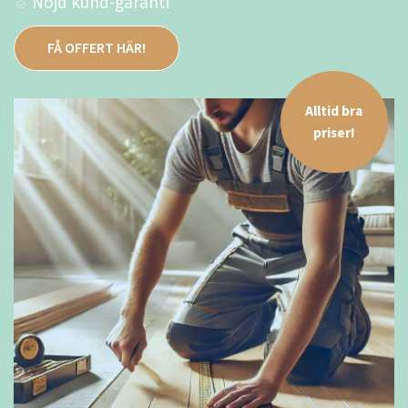
Nöjd kund-garanti
FÅ OFFERT HÄR!
Alltid bra
priser!