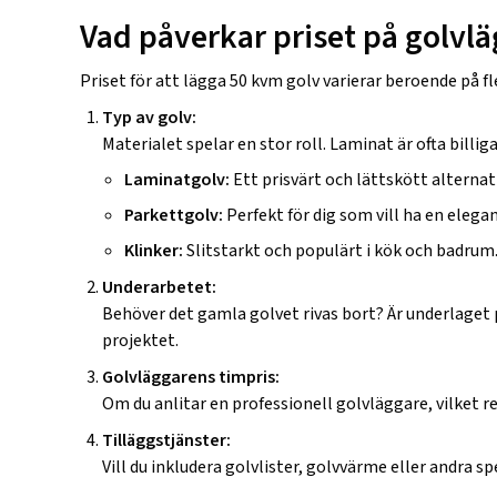
Vad påverkar priset på golvl
Priset för att lägga 50 kvm golv varierar beroende på fl
Typ av golv:
Materialet spelar en stor roll. Laminat är ofta billi
Laminatgolv:
Ett prisvärt och lättskött alternati
Parkettgolv:
Perfekt för dig som vill ha en elegan
Klinker:
Slitstarkt och populärt i kök och badrum
Underarbetet:
Behöver det gamla golvet rivas bort? Är underlaget p
projektet.
Golvläggarens timpris:
Om du anlitar en professionell golvläggare, vilket 
Tilläggstjänster:
Vill du inkludera golvlister, golvvärme eller andra s