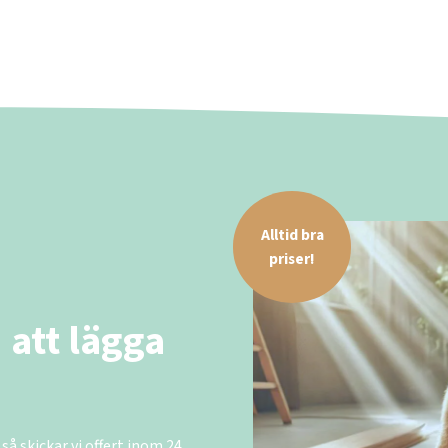
Alltid bra
priser!
 att lägga
 så skickar vi offert inom 24