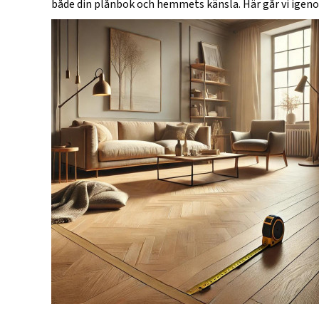
både din plånbok och hemmets känsla. Här går vi igenom 