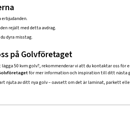
erna
a erbjudanden.
en rejält med detta avdrag.
 du dyra misstag.
oss på Golvföretaget
t lägga 50 kvm golv?
, rekommenderar vi att du kontaktar oss för en
Golvföretaget
för mer information och inspiration till ditt nästa 
rt njuta av ditt nya golv – oavsett om det är laminat, parkett elle