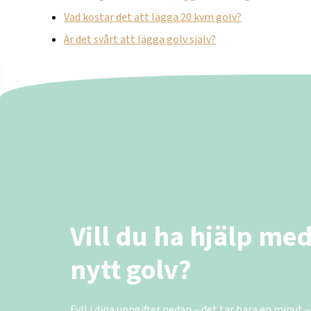
Vad kostar det att lägga 20 kvm golv?
Är det svårt att lägga golv själv?
Vill du ha hjälp med
nytt golv?
Fyll i dina uppgifter nedan – det tar bara en minut –