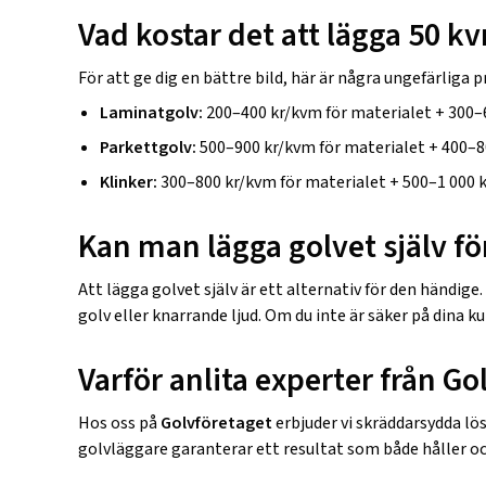
Vad kostar det att lägga 50 k
För att ge dig en bättre bild, här är några ungefärliga 
Laminatgolv:
200–400 kr/kvm för materialet + 300–60
Parkettgolv:
500–900 kr/kvm för materialet + 400–80
Klinker:
300–800 kr/kvm för materialet + 500–1 000 kr
Kan man lägga golvet själv fö
Att lägga golvet själv är ett alternativ för den händi
golv eller knarrande ljud. Om du inte är säker på dina k
Varför anlita experter från Go
Hos oss på
Golvföretaget
erbjuder vi skräddarsydda lösn
golvläggare garanterar ett resultat som både håller och