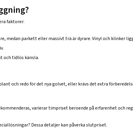
äggning?
era faktorer:
gare, medan parkett eller massivt trä är dyrare. Vinyl och klinker 
v.
t och tidlös känsla.
.
lant och redo för det nya golvet, eller krävs det extra förberedel
rekommenderas, varierar timpriset beroende på erfarenhet och reg
peciallösningar? Dessa detaljer kan påverka slutpriset.