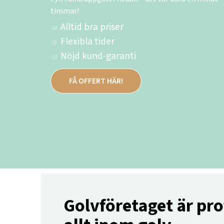
timmar!
Alltid bra priser
Flexibla tider
Nöjd kund-garanti
FÅ OFFERT HÄR!
Golvföretaget är pro